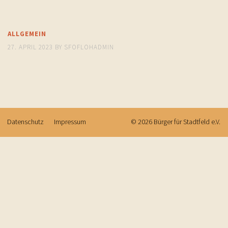
ALLGEMEIN
27. APRIL 2023
BY
SFOFLOHADMIN
Datenschutz
Impressum
© 2026
Bürger für Stadtfeld e.V.